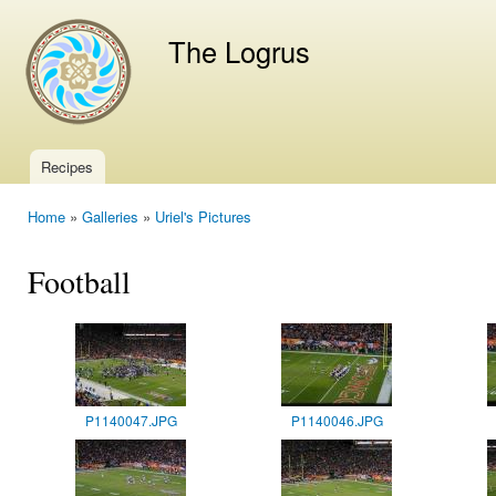
Ski
mai
The Logrus
con
Recipes
Main menu
Home
»
Galleries
»
Uriel's Pictures
You are here
Football
P1140047.JPG
P1140046.JPG